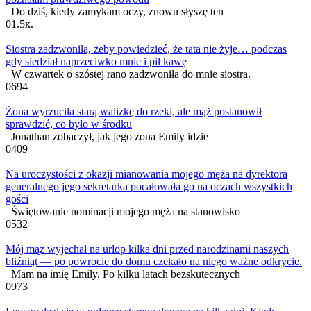
Do dziś, kiedy zamykam oczy, znowu słyszę ten
0
1.5к.
Siostra zadzwoniła, żeby powiedzieć, że tata nie żyje… podczas
gdy siedział naprzeciwko mnie i pił kawę
W czwartek o szóstej rano zadzwoniła do mnie siostra.
0
694
Żona wyrzuciła starą walizkę do rzeki, ale mąż postanowił
sprawdzić, co było w środku
Jonathan zobaczył, jak jego żona Emily idzie
0
409
Na uroczystości z okazji mianowania mojego męża na dyrektora
generalnego jego sekretarka pocałowała go na oczach wszystkich
gości
Świętowanie nominacji mojego męża na stanowisko
0
532
Mój mąż wyjechał na urlop kilka dni przed narodzinami naszych
bliźniąt — po powrocie do domu czekało na niego ważne odkrycie.
Mam na imię Emily. Po kilku latach bezskutecznych
0
973