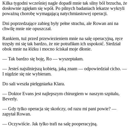
Kilka tygodni wcześniej nagle dopadł mnie tak silny ból brzucha, że
dosłownie zgięłam się wpół. Po pilnych badaniach lekarze wykryli
poważną chorobę wymagającą natychmiastowej operacji.
Dni poprzedzające zabieg były pełne strachu, ale Rowan ani na
chwilę mnie nie opuszczał.
Rankiem, tuż przed przewiezieniem mnie na salę operacyjną, ręce
trzęsły mi się tak bardzo, że nie potrafiłam ich uspokoić. Siedział
obok mnie na łóżku i mocno ściskał moje dłonie.
— Tak bardzo się boję, Ro — wyszeptałam.
— Jesteś najsilniejszą kobietą, jaką znam — odpowiedział cicho. —
I nigdzie się nie wybieram.
Do sali weszła pielęgniarka Klara.
— Doktor Evans jest najlepszym chirurgiem w naszym szpitalu,
Beverly.
— Gdy tylko operacja się skończy, od razu mi pani powie? —
zapytał Rowan.
— Oczywiście. Jak tylko trafi na salę pooperacyjną.