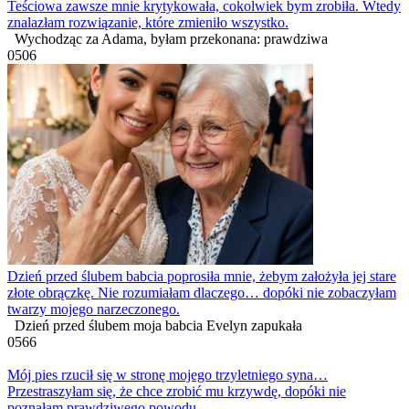
Teściowa zawsze mnie krytykowała, cokolwiek bym zrobiła. Wtedy
znalazłam rozwiązanie, które zmieniło wszystko.
Wychodząc za Adama, byłam przekonana: prawdziwa
0
506
Dzień przed ślubem babcia poprosiła mnie, żebym założyła jej stare
złote obrączkę. Nie rozumiałam dlaczego… dopóki nie zobaczyłam
twarzy mojego narzeczonego.
Dzień przed ślubem moja babcia Evelyn zapukała
0
566
Mój pies rzucił się w stronę mojego trzyletniego syna…
Przestraszyłam się, że chce zrobić mu krzywdę, dopóki nie
poznałam prawdziwego powodu