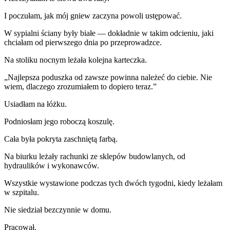
I poczułam, jak mój gniew zaczyna powoli ustępować.
W sypialni ściany były białe — dokładnie w takim odcieniu, jaki
chciałam od pierwszego dnia po przeprowadzce.
Na stoliku nocnym leżała kolejna karteczka.
„Najlepsza poduszka od zawsze powinna należeć do ciebie. Nie
wiem, dlaczego zrozumiałem to dopiero teraz.”
Usiadłam na łóżku.
Podniosłam jego roboczą koszulę.
Cała była pokryta zaschniętą farbą.
Na biurku leżały rachunki ze sklepów budowlanych, od
hydraulików i wykonawców.
Wszystkie wystawione podczas tych dwóch tygodni, kiedy leżałam
w szpitalu.
Nie siedział bezczynnie w domu.
Pracował.