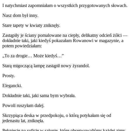
I natychmiast zapomniałam o wszystkich przygotowanych słowach.
Nasz dom był inny.
Stare tapety w kwiaty zniknęły.
Zastąpiły je ściany pomalowane na ciepły, delikatny odcień żółci —
dokładnie taki, jaki kiedyś pokazałam Rowanowi w magazynie, a
potem powiedziałam:
„To za drogie… Może kiedyś…”
Starą migoczącą lampę zastąpił nowy żyrandol.
Prosty.
Elegancki.
Dokładnie taki, jaki sama bym wybrała.
Powoli ruszyłam dalej.
Skrzypiąca deska w przedpokoju, o którą potykałam się od
jedenastu lat, zniknęła.
Pęknięcie na suficie w salonie, które obserwowaliśmy każdej zimy,