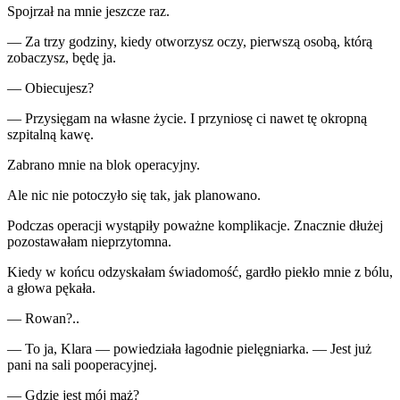
Spojrzał na mnie jeszcze raz.
— Za trzy godziny, kiedy otworzysz oczy, pierwszą osobą, którą
zobaczysz, będę ja.
— Obiecujesz?
— Przysięgam na własne życie. I przyniosę ci nawet tę okropną
szpitalną kawę.
Zabrano mnie na blok operacyjny.
Ale nic nie potoczyło się tak, jak planowano.
Podczas operacji wystąpiły poważne komplikacje. Znacznie dłużej
pozostawałam nieprzytomna.
Kiedy w końcu odzyskałam świadomość, gardło piekło mnie z bólu,
a głowa pękała.
— Rowan?..
— To ja, Klara — powiedziała łagodnie pielęgniarka. — Jest już
pani na sali pooperacyjnej.
— Gdzie jest mój mąż?