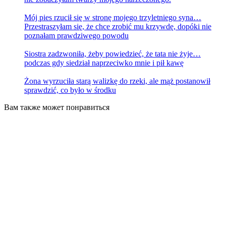
Mój pies rzucił się w stronę mojego trzyletniego syna…
Przestraszyłam się, że chce zrobić mu krzywdę, dopóki nie
poznałam prawdziwego powodu
Siostra zadzwoniła, żeby powiedzieć, że tata nie żyje…
podczas gdy siedział naprzeciwko mnie i pił kawę
Żona wyrzuciła starą walizkę do rzeki, ale mąż postanowił
sprawdzić, co było w środku
Вам также может понравиться