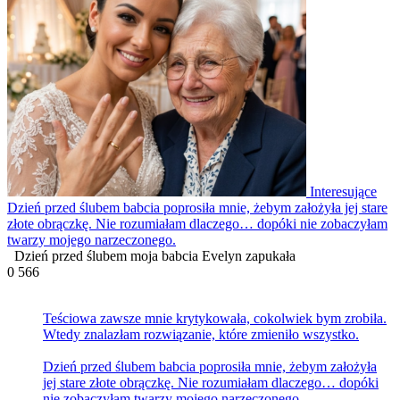
Interesujące
Dzień przed ślubem babcia poprosiła mnie, żebym założyła jej stare
złote obrączkę. Nie rozumiałam dlaczego… dopóki nie zobaczyłam
twarzy mojego narzeczonego.
Dzień przed ślubem moja babcia Evelyn zapukała
0
566
Teściowa zawsze mnie krytykowała, cokolwiek bym zrobiła.
Wtedy znalazłam rozwiązanie, które zmieniło wszystko.
Dzień przed ślubem babcia poprosiła mnie, żebym założyła
jej stare złote obrączkę. Nie rozumiałam dlaczego… dopóki
nie zobaczyłam twarzy mojego narzeczonego.