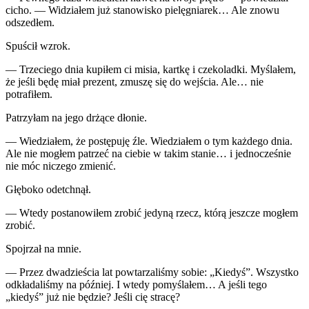
cicho. — Widziałem już stanowisko pielęgniarek… Ale znowu
odszedłem.
Spuścił wzrok.
— Trzeciego dnia kupiłem ci misia, kartkę i czekoladki. Myślałem,
że jeśli będę miał prezent, zmuszę się do wejścia. Ale… nie
potrafiłem.
Patrzyłam na jego drżące dłonie.
— Wiedziałem, że postępuję źle. Wiedziałem o tym każdego dnia.
Ale nie mogłem patrzeć na ciebie w takim stanie… i jednocześnie
nie móc niczego zmienić.
Głęboko odetchnął.
— Wtedy postanowiłem zrobić jedyną rzecz, którą jeszcze mogłem
zrobić.
Spojrzał na mnie.
— Przez dwadzieścia lat powtarzaliśmy sobie: „Kiedyś”. Wszystko
odkładaliśmy na później. I wtedy pomyślałem… A jeśli tego
„kiedyś” już nie będzie? Jeśli cię stracę?