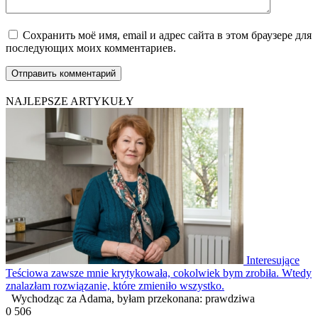
Сохранить моё имя, email и адрес сайта в этом браузере для
последующих моих комментариев.
NAJLEPSZE ARTYKUŁY
Interesujące
Teściowa zawsze mnie krytykowała, cokolwiek bym zrobiła. Wtedy
znalazłam rozwiązanie, które zmieniło wszystko.
Wychodząc za Adama, byłam przekonana: prawdziwa
0
506