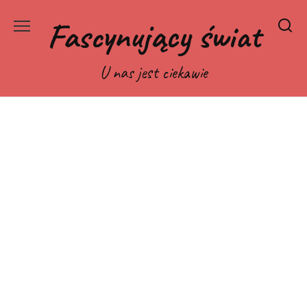
Перейти
Fascynujący świat
к
содержанию
U nas jest ciekawie