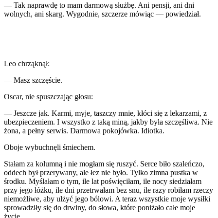
— Tak naprawdę to mam darmową służbę. Ani pensji, ani dni
wolnych, ani skarg. Wygodnie, szczerze mówiąc — powiedział.
Leo chrząknął:
— Masz szczęście.
Oscar, nie spuszczając głosu:
— Jeszcze jak. Karmi, myje, taszczy mnie, kłóci się z lekarzami, z
ubezpieczeniem. I wszystko z taką miną, jakby była szczęśliwa. Nie
żona, a pełny serwis. Darmowa pokojówka. Idiotka.
Oboje wybuchnęli śmiechem.
Stałam za kolumną i nie mogłam się ruszyć. Serce biło szaleńczo,
oddech był przerywany, ale łez nie było. Tylko zimna pustka w
środku. Myślałam o tym, ile lat poświęciłam, ile nocy siedziałam
przy jego łóżku, ile dni przetrwałam bez snu, ile razy robiłam rzeczy
niemożliwe, aby ulżyć jego bólowi. A teraz wszystkie moje wysiłki
sprowadziły się do drwiny, do słowa, które poniżało całe moje
życie.