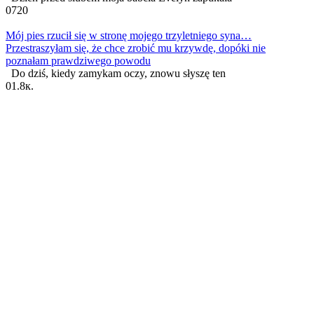
0
720
Mój pies rzucił się w stronę mojego trzyletniego syna…
Przestraszyłam się, że chce zrobić mu krzywdę, dopóki nie
poznałam prawdziwego powodu
Do dziś, kiedy zamykam oczy, znowu słyszę ten
0
1.8к.