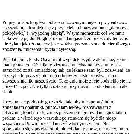
Po pięciu latach opieki nad sparaliżowanym mężem przypadkowo
usłyszałam, jak śmieje się z przyjacielem i nazywa mnie „darmową
pokojówką” i „wygodną głupią”. W tym momencie coś we mnie
całkowicie pękło. Nagle zrozumiałam jasno, że przez cały ten czas
nie żyłam jako żona, lecz jako służba, przeznaczona do cierpliwego
znoszenia, milczenia i bycia użyteczną.
Pięć lat temu, kiedy Oscar miał wypadek, wydawało mi się, że nie
mam prawa odejść. Pijany kierowca wjechał na przeciwny pas,
samochód został zmiażdżony tak, że lekarze sami byli zdziwieni, że
przeżył. On przeżył, ale nogi odmówiły posłuszeństwa, i to na
zawsze zmieniło nasze życie. Tego dnia moje życie podzieliło się na
„przed” i „po”. Nie tylko zostałam przy mężu — oddałam mu całe
siebie.
Uczyłam się podnosić go z łóżka tak, aby nie sprawić bólu,
zmieniałam opatrunki, pilnowałam leków, rozmawiałam z
lekarzami, kłóciłam się z ubezpieczeniem, gotowałam, sprzątałam,
prałam, a wśród tego wszystkiego starałam się być dla niego
wsparciem. Prawie przestałam żyć własnym życiem. Nie
spotykałam się z przyjaciółmi, nie robiłam planów, nie marzyłam o