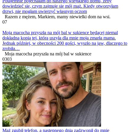
Potajemnie pojechałam do naszego wiejskiego domu, żeby
dowiedzieć się, czym zajmuje się mój mąż. Kiedy otworzyłam
drzwi, nie mogłam uwierzyć własnym oczom
Razem z mężem, Markiem, mamy niewielki dom na wsi.
0
7
Moja macocha przyszła na mój bal w sukience będącej niemal
dokładną kopią tej, którą uszyła dla mnie moja zmarła mama.
Jednak później, w obecności 200 gości, wyszło na jaw, dlaczego to
zrobiła…
Moja macocha przyszła na mój bal w sukience
0
303
Mąż zgubił telefon, a następnego dnia zadzwonił do mnie