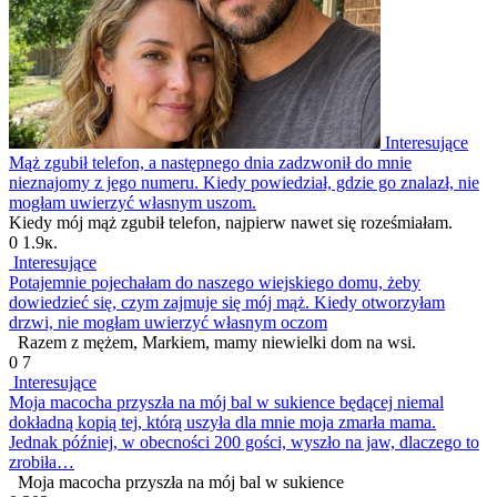
Interesujące
Mąż zgubił telefon, a następnego dnia zadzwonił do mnie
nieznajomy z jego numeru. Kiedy powiedział, gdzie go znalazł, nie
mogłam uwierzyć własnym uszom.
Kiedy mój mąż zgubił telefon, najpierw nawet się roześmiałam.
0
1.9к.
Interesujące
Potajemnie pojechałam do naszego wiejskiego domu, żeby
dowiedzieć się, czym zajmuje się mój mąż. Kiedy otworzyłam
drzwi, nie mogłam uwierzyć własnym oczom
Razem z mężem, Markiem, mamy niewielki dom na wsi.
0
7
Interesujące
Moja macocha przyszła na mój bal w sukience będącej niemal
dokładną kopią tej, którą uszyła dla mnie moja zmarła mama.
Jednak później, w obecności 200 gości, wyszło na jaw, dlaczego to
zrobiła…
Moja macocha przyszła na mój bal w sukience