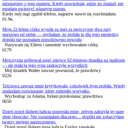
nieznajomy z jego numeru. Kiedy powiedział, gdzie go znalazł, nie
mogłam uwierzyć własnym uszom.
Kiedy mój mąż zgubił telefon, najpierw nawet się roześmiałam.
0
1.9к.
Moja 22-letnia córka wyszła za mąż za mężczyznę dwa razy
starszego od siebie — myślałam, że zrobiła to dla jego pieniędzy,
dopóki nie poznałam prawdziwego powodu
Nazywam się Eileen i samotnie wychowałam córkę.
0
179
Mężczyzna próbował zająć miejsce 92-letniego dziadka na stadionie
— ale reakcja jego syna zaskoczyła wszystkich
Mój dziadek Walter zawsze powtarzał, że prawdziwy
0
226
Teściowa zawsze mnie krytykowała, cokolwiek bym zrobiła. Wtedy
znalazłam rozwiązanie, które zmieniło wszystko.
Wychodząc za Adama, byłam przekonana: prawdziwa
0
650
Dzień przed ślubem babcia poprosiła mnie, żebym założyła jej stare
złote obrączkę. Nie rozumiałam dlaczego… dopóki nie zobaczyłam
twarzy mojego narzeczonego.
Dzień przed ślubem moja babcia Evelyn zapukała