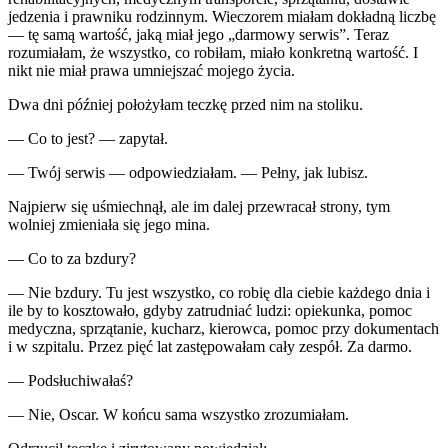
jedzenia i prawniku rodzinnym. Wieczorem miałam dokładną liczbę
— tę samą wartość, jaką miał jego „darmowy serwis”. Teraz
rozumiałam, że wszystko, co robiłam, miało konkretną wartość. I
nikt nie miał prawa umniejszać mojego życia.
Dwa dni później położyłam teczkę przed nim na stoliku.
— Co to jest? — zapytał.
— Twój serwis — odpowiedziałam. — Pełny, jak lubisz.
Najpierw się uśmiechnął, ale im dalej przewracał strony, tym
wolniej zmieniała się jego mina.
— Co to za bzdury?
— Nie bzdury. Tu jest wszystko, co robię dla ciebie każdego dnia i
ile by to kosztowało, gdyby zatrudniać ludzi: opiekunka, pomoc
medyczna, sprzątanie, kucharz, kierowca, pomoc przy dokumentach
i w szpitalu. Przez pięć lat zastępowałam cały zespół. Za darmo.
— Podsłuchiwałaś?
— Nie, Oscar. W końcu sama wszystko zrozumiałam.