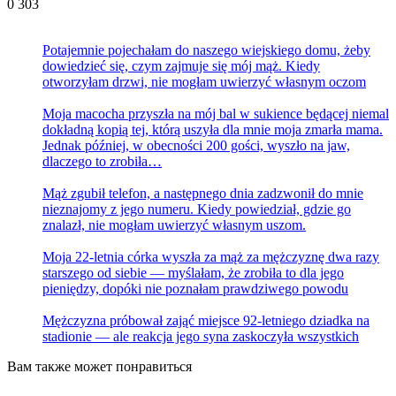
0
303
Potajemnie pojechałam do naszego wiejskiego domu, żeby
dowiedzieć się, czym zajmuje się mój mąż. Kiedy
otworzyłam drzwi, nie mogłam uwierzyć własnym oczom
Moja macocha przyszła na mój bal w sukience będącej niemal
dokładną kopią tej, którą uszyła dla mnie moja zmarła mama.
Jednak później, w obecności 200 gości, wyszło na jaw,
dlaczego to zrobiła…
Mąż zgubił telefon, a następnego dnia zadzwonił do mnie
nieznajomy z jego numeru. Kiedy powiedział, gdzie go
znalazł, nie mogłam uwierzyć własnym uszom.
Moja 22-letnia córka wyszła za mąż za mężczyznę dwa razy
starszego od siebie — myślałam, że zrobiła to dla jego
pieniędzy, dopóki nie poznałam prawdziwego powodu
Mężczyzna próbował zająć miejsce 92-letniego dziadka na
stadionie — ale reakcja jego syna zaskoczyła wszystkich
Вам также может понравиться