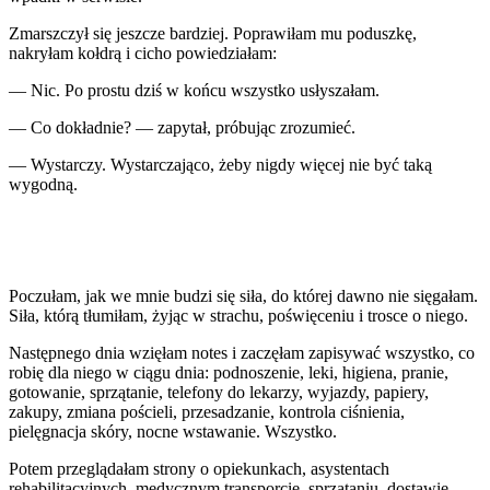
Zmarszczył się jeszcze bardziej. Poprawiłam mu poduszkę,
nakryłam kołdrą i cicho powiedziałam:
— Nic. Po prostu dziś w końcu wszystko usłyszałam.
— Co dokładnie? — zapytał, próbując zrozumieć.
— Wystarczy. Wystarczająco, żeby nigdy więcej nie być taką
wygodną.
Poczułam, jak we mnie budzi się siła, do której dawno nie sięgałam.
Siła, którą tłumiłam, żyjąc w strachu, poświęceniu i trosce o niego.
Następnego dnia wzięłam notes i zaczęłam zapisywać wszystko, co
robię dla niego w ciągu dnia: podnoszenie, leki, higiena, pranie,
gotowanie, sprzątanie, telefony do lekarzy, wyjazdy, papiery,
zakupy, zmiana pościeli, przesadzanie, kontrola ciśnienia,
pielęgnacja skóry, nocne wstawanie. Wszystko.
Potem przeglądałam strony o opiekunkach, asystentach
rehabilitacyjnych, medycznym transporcie, sprzątaniu, dostawie