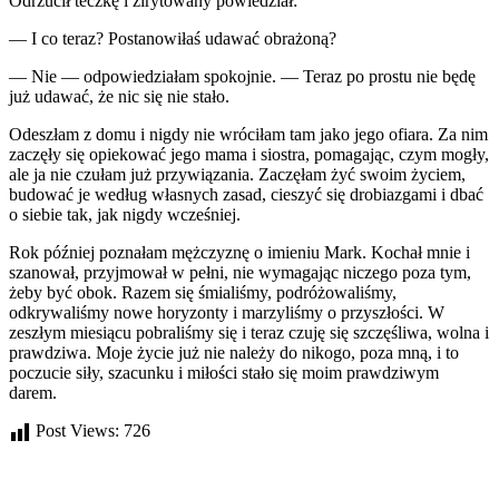
Odrzucił teczkę i zirytowany powiedział:
— I co teraz? Postanowiłaś udawać obrażoną?
— Nie — odpowiedziałam spokojnie. — Teraz po prostu nie będę
już udawać, że nic się nie stało.
Odeszłam z domu i nigdy nie wróciłam tam jako jego ofiara. Za nim
zaczęły się opiekować jego mama i siostra, pomagając, czym mogły,
ale ja nie czułam już przywiązania. Zaczęłam żyć swoim życiem,
budować je według własnych zasad, cieszyć się drobiazgami i dbać
o siebie tak, jak nigdy wcześniej.
Rok później poznałam mężczyznę o imieniu Mark. Kochał mnie i
szanował, przyjmował w pełni, nie wymagając niczego poza tym,
żeby być obok. Razem się śmialiśmy, podróżowaliśmy,
odkrywaliśmy nowe horyzonty i marzyliśmy o przyszłości. W
zeszłym miesiącu pobraliśmy się i teraz czuję się szczęśliwa, wolna i
prawdziwa. Moje życie już nie należy do nikogo, poza mną, i to
poczucie siły, szacunku i miłości stało się moim prawdziwym
darem.
Post Views:
726