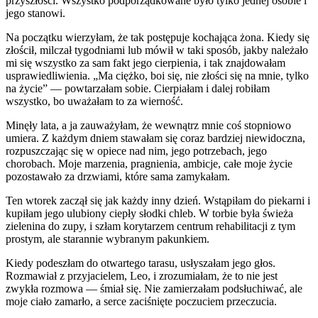
przyszłości. Wszystko podporządkowane było tylko jednej osobie i
jego stanowi.
Na początku wierzyłam, że tak postępuje kochająca żona. Kiedy się
złościł, milczał tygodniami lub mówił w taki sposób, jakby należało
mi się wszystko za sam fakt jego cierpienia, i tak znajdowałam
usprawiedliwienia. „Ma ciężko, boi się, nie złości się na mnie, tylko
na życie” — powtarzałam sobie. Cierpiałam i dalej robiłam
wszystko, bo uważałam to za wierność.
Minęły lata, a ja zauważyłam, że wewnątrz mnie coś stopniowo
umiera. Z każdym dniem stawałam się coraz bardziej niewidoczna,
rozpuszczając się w opiece nad nim, jego potrzebach, jego
chorobach. Moje marzenia, pragnienia, ambicje, całe moje życie
pozostawało za drzwiami, które sama zamykałam.
Ten wtorek zaczął się jak każdy inny dzień. Wstąpiłam do piekarni i
kupiłam jego ulubiony ciepły słodki chleb. W torbie była świeża
zielenina do zupy, i szłam korytarzem centrum rehabilitacji z tym
prostym, ale starannie wybranym pakunkiem.
Kiedy podeszłam do otwartego tarasu, usłyszałam jego głos.
Rozmawiał z przyjacielem, Leo, i zrozumiałam, że to nie jest
zwykła rozmowa — śmiał się. Nie zamierzałam podsłuchiwać, ale
moje ciało zamarło, a serce zaciśnięte poczuciem przeczucia.