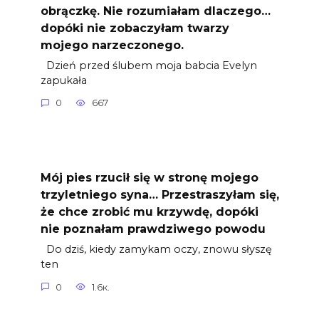
obrączkę. Nie rozumiałam dlaczego…
dopóki nie zobaczyłam twarzy
mojego narzeczonego.
Dzień przed ślubem moja babcia Evelyn
zapukała
0
667
Mój pies rzucił się w stronę mojego
trzyletniego syna… Przestraszyłam się,
że chce zrobić mu krzywdę, dopóki
nie poznałam prawdziwego powodu
Do dziś, kiedy zamykam oczy, znowu słyszę
ten
0
1.6к.