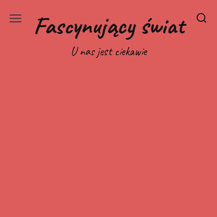
Перейти
Fascynujący świat
к
содержанию
U nas jest ciekawie