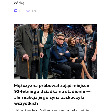
córkę.
0
89
Mężczyzna próbował zająć miejsce
92-letniego dziadka na stadionie —
ale reakcja jego syna zaskoczyła
wszystkich
Mój dziadek Walter zawsze powtarzał, że