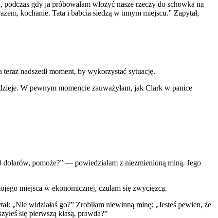
na, podczas gdy ja próbowałam włożyć nasze rzeczy do schowka na
razem, kochanie. Tata i babcia siedzą w innym miejscu.” Zapytał,
 a teraz nadszedł moment, by wykorzystać sytuację.
ię dzieje. W pewnym momencie zauważyłam, jak Clark w panice
200 dolarów, pomoże?” — powiedziałam z niezmienioną miną. Jego
z mojego miejsca w ekonomicznej, czułam się zwycięzcą.
ał: „Nie widziałaś go?” Zrobiłam niewinną minę: „Jesteś pewien, że
szyłeś się pierwszą klasą, prawda?”