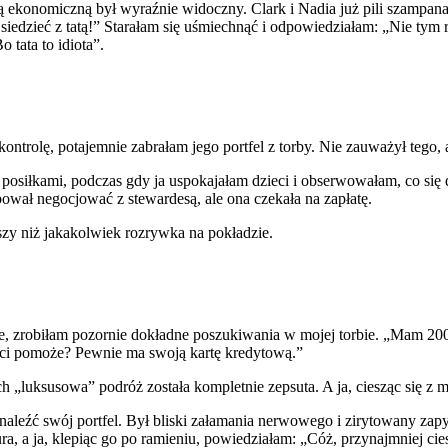
asą ekonomiczną był wyraźnie widoczny. Clark i Nadia już pili szampa
siedzieć z tatą!” Starałam się uśmiechnąć i odpowiedziałam: „Nie tym 
 tata to idiota”.
ontrolę, potajemnie zabrałam jego portfel z torby. Nie zauważył tego,
i posiłkami, podczas gdy ja uspokajałam dzieci i obserwowałam, co s
óbował negocjować z stewardesą, ale ona czekała na zapłatę.
szy niż jakakolwiek rozrywka na pokładzie.
dze, zrobiłam pozornie dokładne poszukiwania w mojej torbie. „Mam 
 ci pomoże? Pewnie ma swoją kartę kredytową.”
, ich „luksusowa” podróż została kompletnie zepsuta. A ja, ciesząc się 
eźć swój portfel. Był bliski załamania nerwowego i zirytowany zapyt
ra, a ja, klepiąc go po ramieniu, powiedziałam: „Cóż, przynajmniej cie