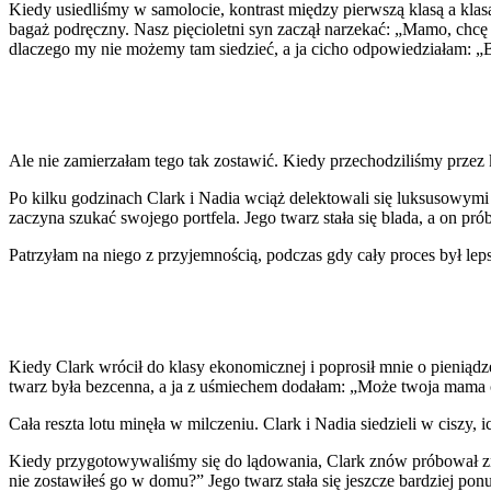
Kiedy usiedliśmy w samolocie, kontrast między pierwszą klasą a kl
bagaż podręczny. Nasz pięcioletni syn zaczął narzekać: „Mamo, chcę 
dlaczego my nie możemy tam siedzieć, a ja cicho odpowiedziałam: „Bo
Ale nie zamierzałam tego tak zostawić. Kiedy przechodziliśmy przez k
Po kilku godzinach Clark i Nadia wciąż delektowali się luksusowym
zaczyna szukać swojego portfela. Jego twarz stała się blada, a on pr
Patrzyłam na niego z przyjemnością, podczas gdy cały proces był lep
Kiedy Clark wrócił do klasy ekonomicznej i poprosił mnie o pienią
twarz była bezcenna, a ja z uśmiechem dodałam: „Może twoja mama
Cała reszta lotu minęła w milczeniu. Clark i Nadia siedzieli w ciszy
Kiedy przygotowywaliśmy się do lądowania, Clark znów próbował znal
nie zostawiłeś go w domu?” Jego twarz stała się jeszcze bardziej ponu