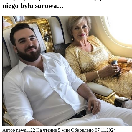
niego była surowa…
Автор
news1122
На чтение
5 мин
Обновлено
07.11.2024