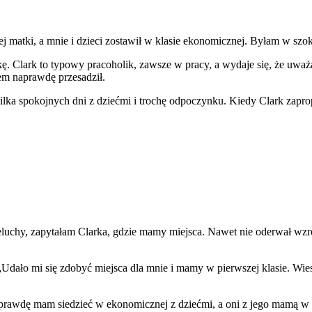
jej matki, a mnie i dzieci zostawił w klasie ekonomicznej. Byłam w szo
. Clark to typowy pracoholik, zawsze w pracy, a wydaje się, że uważa
zem naprawdę przesadził.
ilka spokojnych dni z dziećmi i trochę odpoczynku. Kiedy Clark zaprop
ieluchy, zapytałam Clarka, gdzie mamy miejsca. Nawet nie oderwał wzro
ało mi się zdobyć miejsca dla mnie i mamy w pierwszej klasie. Wiesz
rawdę mam siedzieć w ekonomicznej z dziećmi, a oni z jego mamą w pi