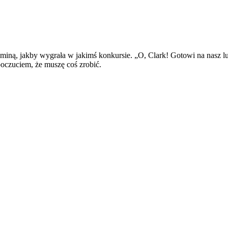
miną, jakby wygrała w jakimś konkursie. „O, Clark! Gotowi na nasz l
poczuciem, że muszę coś zrobić.