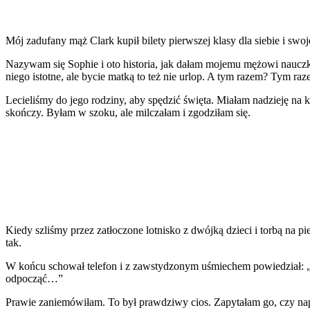
Mój zadufany mąż Clark kupił bilety pierwszej klasy dla siebie i swo
Nazywam się Sophie i oto historia, jak dałam mojemu mężowi nauczkę
niego istotne, ale bycie matką to też nie urlop. A tym razem? Tym ra
Lecieliśmy do jego rodziny, aby spędzić święta. Miałam nadzieję na k
skończy. Byłam w szoku, ale milczałam i zgodziłam się.
Kiedy szliśmy przez zatłoczone lotnisko z dwójką dzieci i torbą na p
tak.
W końcu schował telefon i z zawstydzonym uśmiechem powiedział: „Ud
odpocząć…”
Prawie zaniemówiłam. To był prawdziwy cios. Zapytałam go, czy nap