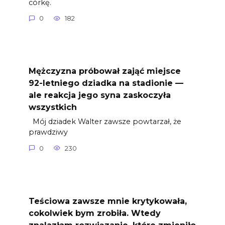
córkę.
0
182
Mężczyzna próbował zająć miejsce
92-letniego dziadka na stadionie —
ale reakcja jego syna zaskoczyła
wszystkich
Mój dziadek Walter zawsze powtarzał, że
prawdziwy
0
230
Teściowa zawsze mnie krytykowała,
cokolwiek bym zrobiła. Wtedy