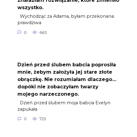
znalazłam rozwiązanie, które zmieniło
wszystko.
Wychodząc za Adama, byłam przekonana:
prawdziwa
0
663
Dzień przed ślubem babcia poprosiła
mnie, żebym założyła jej stare złote
obrączkę. Nie rozumiałam dlaczego…
dopóki nie zobaczyłam twarzy
mojego narzeczonego.
Dzień przed ślubem moja babcia Evelyn
zapukała
0
725