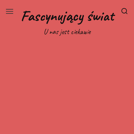
Перейти
Fascynujący świat
к
содержанию
U nas jest ciekawie