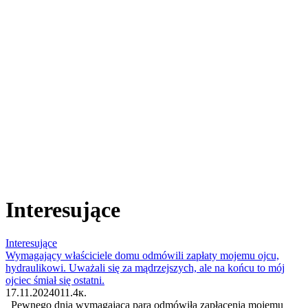
Interesujące
Interesujące
Wymagający właściciele domu odmówili zapłaty mojemu ojcu,
hydraulikowi. Uważali się za mądrzejszych, ale na końcu to mój
ojciec śmiał się ostatni.
17.11.2024
0
11.4к.
Pewnego dnia wymagająca para odmówiła zapłacenia mojemu