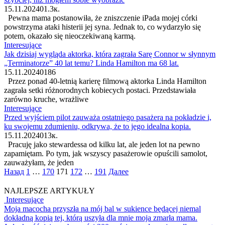
15.11.2024
0
1.3к.
Pewna mama postanowiła, że zniszczenie iPada mojej córki
powstrzyma ataki histerii jej syna. Jednak to, co wydarzyło się
potem, okazało się nieoczekiwaną karmą.
Interesujące
Jak dzisiaj wygląda aktorka, która zagrała Sarę Connor w słynnym
„Terminatorze” 40 lat temu? Linda Hamilton ma 68 lat.
15.11.2024
0
186
Przez ponad 40-letnią karierę filmową aktorka Linda Hamilton
zagrała setki różnorodnych kobiecych postaci. Przedstawiała
zarówno kruche, wrażliwe
Interesujące
Przed wyjściem pilot zauważa ostatniego pasażera na pokładzie i,
ku swojemu zdumieniu, odkrywa, że to jego idealna kopia.
15.11.2024
0
13к.
Pracuję jako stewardessa od kilku lat, ale jeden lot na pewno
zapamiętam. Po tym, jak wszyscy pasażerowie opuścili samolot,
zauważyłam, że jeden
Пагинация
Назад
1
…
170
171
172
…
191
Далее
записей
NAJLEPSZE ARTYKUŁY
Interesujące
Moja macocha przyszła na mój bal w sukience będącej niemal
dokładną kopią tej, którą uszyła dla mnie moja zmarła mama.