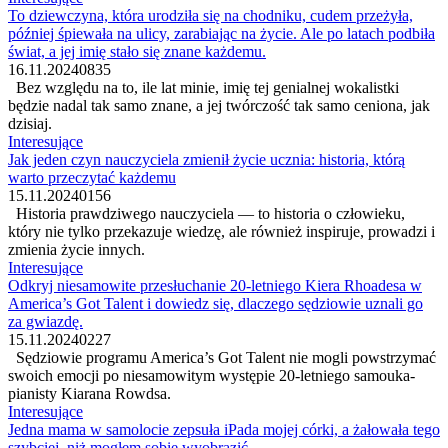
To dziewczyna, która urodziła się na chodniku, cudem przeżyła,
później śpiewała na ulicy, zarabiając na życie. Ale po latach podbiła
świat, a jej imię stało się znane każdemu.
16.11.2024
0
835
Bez względu na to, ile lat minie, imię tej genialnej wokalistki
będzie nadal tak samo znane, a jej twórczość tak samo ceniona, jak
dzisiaj.
Interesujące
Jak jeden czyn nauczyciela zmienił życie ucznia: historia, którą
warto przeczytać każdemu
15.11.2024
0
156
Historia prawdziwego nauczyciela — to historia o człowieku,
który nie tylko przekazuje wiedzę, ale również inspiruje, prowadzi i
zmienia życie innych.
Interesujące
Odkryj niesamowite przesłuchanie 20-letniego Kiera Rhoadesa w
America’s Got Talent i dowiedz się, dlaczego sędziowie uznali go
za gwiazdę.
15.11.2024
0
227
Sędziowie programu America’s Got Talent nie mogli powstrzymać
swoich emocji po niesamowitym występie 20-letniego samouka-
pianisty Kiarana Rowdsa.
Interesujące
Jedna mama w samolocie zepsuła iPada mojej córki, a żałowała tego
szybciej, niż mogłem sobie wyobrazić