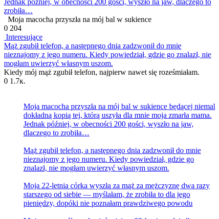
Jednak później, w obecności 200 gości, wyszło na jaw, dlaczego to
zrobiła…
Moja macocha przyszła na mój bal w sukience
0
204
Interesujące
Mąż zgubił telefon, a następnego dnia zadzwonił do mnie
nieznajomy z jego numeru. Kiedy powiedział, gdzie go znalazł, nie
mogłam uwierzyć własnym uszom.
Kiedy mój mąż zgubił telefon, najpierw nawet się roześmiałam.
0
1.7к.
Moja macocha przyszła na mój bal w sukience będącej niemal
dokładną kopią tej, którą uszyła dla mnie moja zmarła mama.
Jednak później, w obecności 200 gości, wyszło na jaw,
dlaczego to zrobiła…
Mąż zgubił telefon, a następnego dnia zadzwonił do mnie
nieznajomy z jego numeru. Kiedy powiedział, gdzie go
znalazł, nie mogłam uwierzyć własnym uszom.
Moja 22-letnia córka wyszła za mąż za mężczyznę dwa razy
starszego od siebie — myślałam, że zrobiła to dla jego
pieniędzy, dopóki nie poznałam prawdziwego powodu