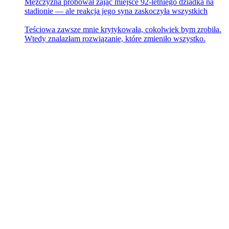
Mężczyzna próbował zająć miejsce 92-letniego dziadka na
stadionie — ale reakcja jego syna zaskoczyła wszystkich
Teściowa zawsze mnie krytykowała, cokolwiek bym zrobiła.
Wtedy znalazłam rozwiązanie, które zmieniło wszystko.