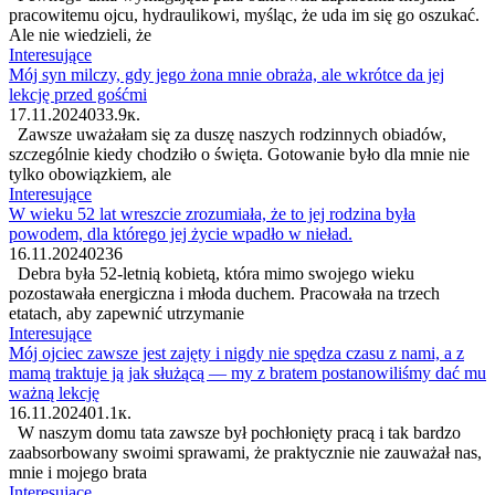
pracowitemu ojcu, hydraulikowi, myśląc, że uda im się go oszukać.
Ale nie wiedzieli, że
Interesujące
Mój syn milczy, gdy jego żona mnie obraża, ale wkrótce da jej
lekcję przed gośćmi
17.11.2024
0
33.9к.
Zawsze uważałam się za duszę naszych rodzinnych obiadów,
szczególnie kiedy chodziło o święta. Gotowanie było dla mnie nie
tylko obowiązkiem, ale
Interesujące
W wieku 52 lat wreszcie zrozumiała, że to jej rodzina była
powodem, dla którego jej życie wpadło w nieład.
16.11.2024
0
236
Debra była 52-letnią kobietą, która mimo swojego wieku
pozostawała energiczna i młoda duchem. Pracowała na trzech
etatach, aby zapewnić utrzymanie
Interesujące
Mój ojciec zawsze jest zajęty i nigdy nie spędza czasu z nami, a z
mamą traktuje ją jak służącą — my z bratem postanowiliśmy dać mu
ważną lekcję
16.11.2024
0
1.1к.
W naszym domu tata zawsze był pochłonięty pracą i tak bardzo
zaabsorbowany swoimi sprawami, że praktycznie nie zauważał nas,
mnie i mojego brata
Interesujące