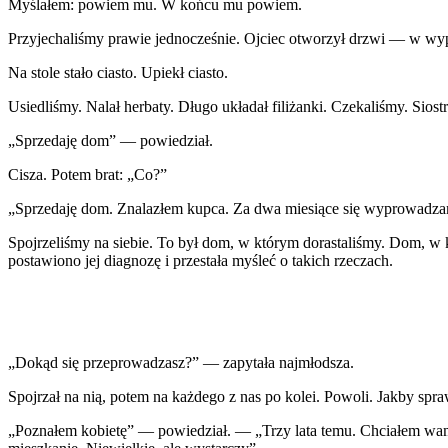
Myślałem: powiem mu. W końcu mu powiem.
Przyjechaliśmy prawie jednocześnie. Ojciec otworzył drzwi — w wyp
Na stole stało ciasto. Upiekł ciasto.
Usiedliśmy. Nalał herbaty. Długo układał filiżanki. Czekaliśmy. Siost
„Sprzedaję dom” — powiedział.
Cisza. Potem brat: „Co?”
„Sprzedaję dom. Znalazłem kupca. Za dwa miesiące się wyprowadz
Spojrzeliśmy na siebie. To był dom, w którym dorastaliśmy. Dom, w
postawiono jej diagnozę i przestała myśleć o takich rzeczach.
„Dokąd się przeprowadzasz?” — zapytała najmłodsza.
Spojrzał na nią, potem na każdego z nas po kolei. Powoli. Jakby spra
„Poznałem kobietę” — powiedział. — „Trzy lata temu. Chciałem wam