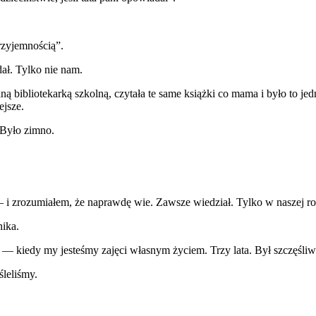
zyjemnością”.
ał. Tylko nie nam.
 bibliotekarką szkolną, czytała te same książki co mama i było to jedno
ejsze.
 Było zimno.
i zrozumiałem, że naprawdę wie. Zawsze wiedział. Tylko w naszej rod
nika.
— kiedy my jesteśmy zajęci własnym życiem. Trzy lata. Był szczęśliwy tr
śleliśmy.