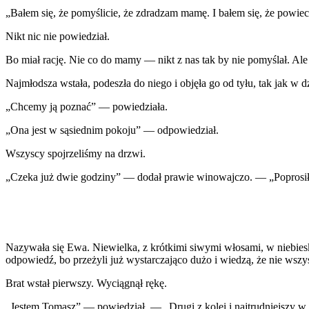
„Bałem się, że pomyślicie, że zdradzam mamę. I bałem się, że powieci
Nikt nic nie powiedział.
Bo miał rację. Nie co do mamy — nikt z nas tak by nie pomyślał. Ale
Najmłodsza wstała, podeszła do niego i objęła go od tyłu, tak jak w d
„Chcemy ją poznać” — powiedziała.
„Ona jest w sąsiednim pokoju” — odpowiedział.
Wszyscy spojrzeliśmy na drzwi.
„Czeka już dwie godziny” — dodał prawie winowajczo. — „Poprosił
Nazywała się Ewa. Niewielka, z krótkimi siwymi włosami, w niebieski
odpowiedź, bo przeżyli już wystarczająco dużo i wiedzą, że nie wszy
Brat wstał pierwszy. Wyciągnął rękę.
„Jestem Tomasz” — powiedział. — „Drugi z kolei i najtrudniejszy w dz