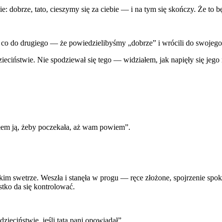
e: dobrze, tato, cieszymy się za ciebie — i na tym się skończy. Że to 
 co do drugiego — że powiedzielibyśmy „dobrze” i wrócili do swojego 
zieciństwie. Nie spodziewał się tego — widziałem, jak napięły się jego
em ją, żeby poczekała, aż wam powiem”.
m swetrze. Weszła i stanęła w progu — ręce złożone, spojrzenie spokoj
stko da się kontrolować.
ieciństwie, jeśli tata pani opowiadał”.