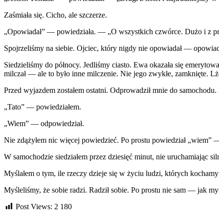
Zaśmiała się. Cicho, ale szczerze.
„Opowiadał” — powiedziała. — „O wszystkich czwórce. Dużo i z pr
Spojrzeliśmy na siebie. Ojciec, który nigdy nie opowiadał — opowiad
Siedzieliśmy do północy. Jedliśmy ciasto. Ewa okazała się emerytowaną
milczał — ale to było inne milczenie. Nie jego zwykłe, zamknięte. Lż
Przed wyjazdem zostałem ostatni. Odprowadził mnie do samochodu.
„Tato” — powiedziałem.
„Wiem” — odpowiedział.
Nie zdążyłem nic więcej powiedzieć. Po prostu powiedział „wiem” — 
W samochodzie siedziałem przez dziesięć minut, nie uruchamiając sil
Myślałem o tym, ile rzeczy dzieje się w życiu ludzi, których kochamy 
Myśleliśmy, że sobie radzi. Radził sobie. Po prostu nie sam — jak my
Post Views:
2 180