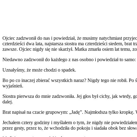
Ojciec zadzwonił do nas i powiedział, że musimy natychmiast przyj
czterdzieści dwa lata, najstarsza siostra ma czterdzieści siedem, br
zawsze. Ojciec nigdy się nie skarżył. Matka zmarła osiem lat temu, 
Niedawno zadzwonił do każdego z nas osobno i powiedział to samo
Uznałyśmy, że może chodzi o spadek.
Bo po co inaczej zbierać wszystkich naraz? Nigdy tego nie robił. Po
wyjaśnień.
Siostra pierwsza do mnie zadzwoniła. Jej głos był cichy, jak wtedy
dalej.
Brat napisał na czacie grupowym: „Jadę”. Najmłodsza tylko kropkę.
Jechałem cztery godziny i myślałem o tym, że nigdy nie powiedziałe
przez gesty, przez to, że wchodziła do pokoju i siadała obok bez słowa