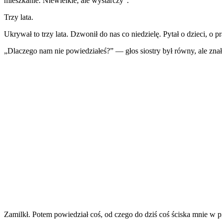
mieszkanie. Niewielkie, ale wystarczy”.
Trzy lata.
Ukrywał to trzy lata. Dzwonił do nas co niedzielę. Pytał o dzieci, o 
„Dlaczego nam nie powiedziałeś?” — głos siostry był równy, ale znał
Zamilkł. Potem powiedział coś, od czego do dziś coś ściska mnie w pi