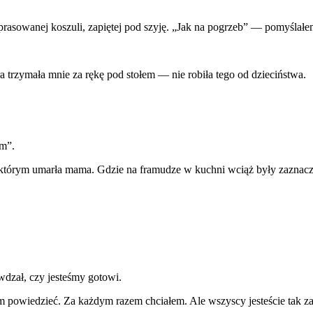
rasowanej koszuli, zapiętej pod szyję. „Jak na pogrzeb” — pomyślał
ra trzymała mnie za rękę pod stołem — nie robiła tego od dzieciństwa.
am”.
 którym umarła mama. Gdzie na framudze w kuchni wciąż były zaznacz
wdzał, czy jesteśmy gotowi.
 powiedzieć. Za każdym razem chciałem. Ale wszyscy jesteście tak z