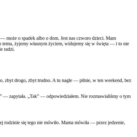
o — może o spadek albo o dom. Jest nas czworo dzieci. Mam
dawno temu, żyjemy własnym życiem, widujemy się w święta — i to nie
e radzi.
o, zbyt drogo, zbyt trudno. A tu nagle — pilnie, w ten weekend, bez
isz?” — zapytała. „Tak” — odpowiedziałem. Nie rozmawialiśmy o tym
zej rodzinie się tego nie mówiło. Mama mówiła — przez jedzenie,