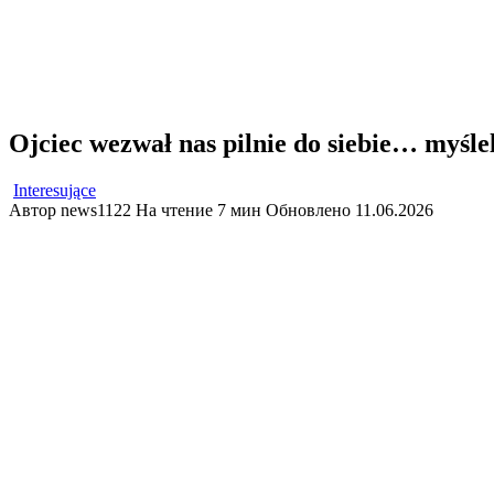
Ojciec wezwał nas pilnie do siebie… myślel
Interesujące
Автор
news1122
На чтение
7 мин
Обновлено
11.06.2026