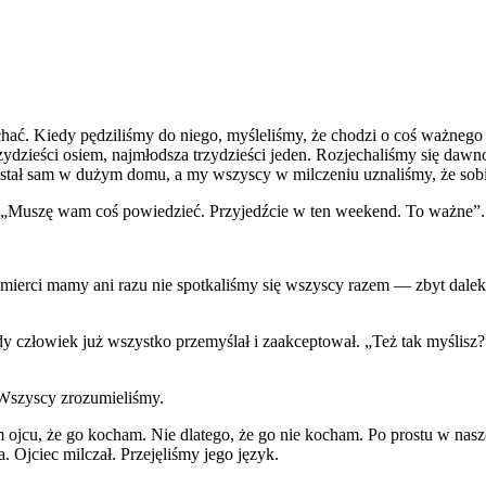
echać. Kiedy pędziliśmy do niego, myśleliśmy, że chodzi o coś ważneg
at trzydzieści osiem, najmłodsza trzydzieści jeden. Rozjechaliśmy się 
został sam w dużym domu, a my wszyscy w milczeniu uznaliśmy, że sobi
: „Muszę wam coś powiedzieć. Przyjedźcie w ten weekend. To ważne”.
 śmierci mamy ani razu nie spotkaliśmy się wszyscy razem — zbyt dalek
, gdy człowiek już wszystko przemyślał i zaakceptował. „Też tak myśl
 Wszyscy zrozumieliśmy.
m ojcu, że go kocham. Nie dlatego, że go nie kocham. Po prostu w nas
. Ojciec milczał. Przejęliśmy jego język.