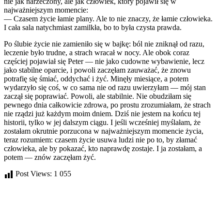
nie jak narzeczony, ale jak człowiek, który pojawił się w
najważniejszym momencie:
— Czasem życie łamie plany. Ale to nie znaczy, że łamie człowieka.
I cała sala natychmiast zamilkła, bo to była czysta prawda.
Po ślubie życie nie zamieniło się w bajkę: ból nie zniknął od razu,
leczenie było trudne, a strach wracał w nocy. Ale obok coraz
częściej pojawiał się Peter — nie jako cudowne wybawienie, lecz
jako stabilne oparcie, i powoli zaczęłam zauważać, że znowu
potrafię się śmiać, oddychać i żyć. Minęły miesiące, a potem
wydarzyło się coś, w co sama nie od razu uwierzyłam — mój stan
zaczął się poprawiać. Powoli, ale stabilnie. Nie obudziłam się
pewnego dnia całkowicie zdrowa, po prostu zrozumiałam, że strach
nie rządzi już każdym moim dniem. Dziś nie jestem na końcu tej
historii, tylko w jej dalszym ciągu. I jeśli wcześniej myślałam, że
zostałam okrutnie porzucona w najważniejszym momencie życia,
teraz rozumiem: czasem życie usuwa ludzi nie po to, by złamać
człowieka, ale by pokazać, kto naprawdę zostaje. I ja zostałam, a
potem — znów zaczęłam żyć.
Post Views:
1 055