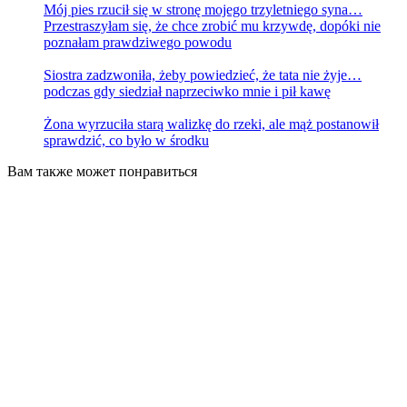
Mój pies rzucił się w stronę mojego trzyletniego syna…
Przestraszyłam się, że chce zrobić mu krzywdę, dopóki nie
poznałam prawdziwego powodu
Siostra zadzwoniła, żeby powiedzieć, że tata nie żyje…
podczas gdy siedział naprzeciwko mnie i pił kawę
Żona wyrzuciła starą walizkę do rzeki, ale mąż postanowił
sprawdzić, co było w środku
Вам также может понравиться