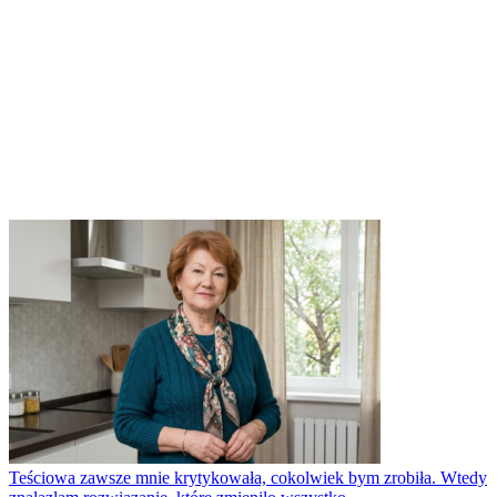
Teściowa zawsze mnie krytykowała, cokolwiek bym zrobiła. Wtedy