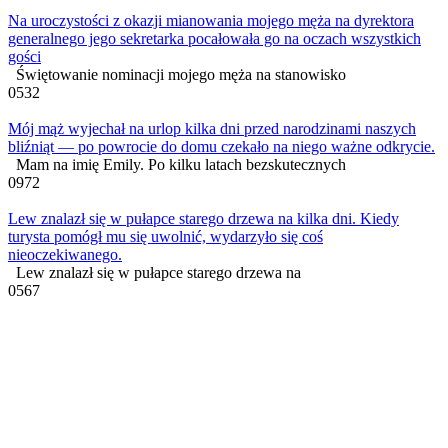
Na uroczystości z okazji mianowania mojego męża na dyrektora
generalnego jego sekretarka pocałowała go na oczach wszystkich
gości
Świętowanie nominacji mojego męża na stanowisko
0
532
Mój mąż wyjechał na urlop kilka dni przed narodzinami naszych
bliźniąt — po powrocie do domu czekało na niego ważne odkrycie.
Mam na imię Emily. Po kilku latach bezskutecznych
0
972
Lew znalazł się w pułapce starego drzewa na kilka dni. Kiedy
turysta pomógł mu się uwolnić, wydarzyło się coś
nieoczekiwanego.
Lew znalazł się w pułapce starego drzewa na
0
567