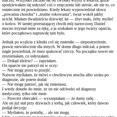
inaczej. Wszystko zaczęło się od zwykłej wizyty u lekarza, gdzie
spodziewałam się usłyszeć coś o zmęczeniu lub stresie, ale nie to, co
ostatecznie mi powiedziano. Kiedy lekarz wypowiedział słowa
„poważna choroba” i „trudne rokowania”, świat wokół jakby
ucichł. Miałam dwadzieścia dziewięć lat — zbyt mało, żeby myśleć
o końcu. W tamtej przerażającej chwili mój narzeczony Daniel
mocno trzymał mnie za rękę, a ja szukałam w jego twarzy oparcia,
które początkowo naprawdę tam było.
Jednak po wyjściu z kliniki coś się zmieniło — niepostrzeżenie,
prawie niewidocznie dla innych. W domu długo milczał, a potem
nagle powiedział, że musi spakować rzeczy. Na początku nawet nie
zrozumiałam, co usłyszałam.
— Dokąd idziesz? — zapytałam.
On uparcie nie patrzył mi w oczy:
— Nie mogę przez to przejść.
Naiwne myślałam, że mówi o chwilowym strachu albo szoku po
diagnozie, ale potem dodał:
— Nie mogę patrzeć, jak się zmieniasz.
I wtedy dotarło do mnie, że on nie odchodzi od diagnozy
medycznej, tylko ode mnie.
— Przecież obiecałeś — wyszeptałam — że damy radę.
Ale on już stał przy drzwiach z torbą, jak człowiek, który dawno
podjął decyzję:
— Myślałem, że potrafię… ale nie mogę.