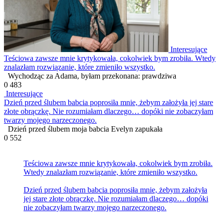
Interesujące
Teściowa zawsze mnie krytykowała, cokolwiek bym zrobiła. Wtedy
znalazłam rozwiązanie, które zmieniło wszystko.
Wychodząc za Adama, byłam przekonana: prawdziwa
0
483
Interesujące
Dzień przed ślubem babcia poprosiła mnie, żebym założyła jej stare
złote obrączkę. Nie rozumiałam dlaczego… dopóki nie zobaczyłam
twarzy mojego narzeczonego.
Dzień przed ślubem moja babcia Evelyn zapukała
0
552
Teściowa zawsze mnie krytykowała, cokolwiek bym zrobiła.
Wtedy znalazłam rozwiązanie, które zmieniło wszystko.
Dzień przed ślubem babcia poprosiła mnie, żebym założyła
jej stare złote obrączkę. Nie rozumiałam dlaczego… dopóki
nie zobaczyłam twarzy mojego narzeczonego.