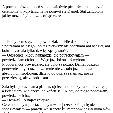
A potem nadszedł dzień ślubu i zaledwie piętnaście minut przed
ceremonią w korytarzu nagle pojawił się Daniel. Stał zagubiony,
jakby można było łatwo cofnąć czas:
— Pomyliłem się… — powiedział. — Nie dałem rady.
Spojrzałam na niego i po raz pierwszy nie poczułam ani nadziei, ani
bólu — została tylko dźwięcząca jasność.
— Odszedłeś, kiedy najbardziej cię potrzebowałam —
powiedziałam cicho. — Więc już dokonałeś wyboru.
Próbował coś powiedzieć, ale było za późno. Daniel odszedł
ponownie, a tym razem we mnie nie zostało już nic poza
absolutnym spokojem, dlatego do ołtarza szłam już nie za
przeszłością, ale za sobą samą.
Sala była pełna, mama płakała, ojciec mocno trzymał mnie za rękę,
a Peter cierpliwie czekał na końcu sali. Kiedy do niego podeszłam,
powiedział cicho:
— Doszłaś. To najważniejsze.
Ceremonia była prosta, ale była w niej rzecz, której się nie
spodziewałam — prawdziwa szczerość. Peter powiedział kilka słów