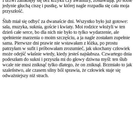
I drzwi zamknęły się bez krzyku czy awantury, zostawiając po sobie
jedynie głuchą ciszę i pustkę, w której nagle rozpadła się cała moja
przyszłość.
Ślub miał się odbyć za dwanaście dni. Wszystko było już gotowe:
sala, muzyka, suknia, goście i kwiaty. Moi rodzice włożyli w ten
dzień całe serce, bo dla nich nie było to tylko wydarzenie, ale
spełnienie marzenia o moim szczęściu, a ja nagle zostałam zupełnie
sama. Pierwsze dni prawie nie wstawałam z łóżka, po prostu
patrzyłam w sufit i próbowałam zrozumieć, jak ukochany człowiek
może odejść właśnie wtedy, kiedy jesteś najsłabsza. Czwartego dnia
podeszłam do sukni i przyszła mi do głowy dziwna myśl: ten ślub
wcale nie musi zniknąć tylko dlatego, że on zniknął. Brzmiało to jak
szaleństwo, ale czasem silny ból sprawia, że człowiek staje się
odważniejszy niż strach.