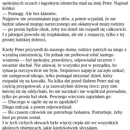
spokojnych oczach i łagodnym uśmiechu miał na imię Peter. Napisał
krótko:
— Pomogę. Ale bez kłamstw.
Najpierw nie zrozumiałam jego słów, a potem wyjaśnił, że nie
będzie udawał mojego narzeczonego ani okłamywał mojej rodziny
— po prostu będzie obok, żeby ten dzień nie rozpadł się całkowicie.
I z jakiegoś powodu się rozpłakałam, ale nie z rozpaczy, tylko z tej
prostej ludzkiej dobroci.
Kiedy Peter przyszedł do naszego domu, rodzice patrzyli na niego z
wyraźną ostrożnością. On jednak nie próbował robić taniego
wrażenia — był spokojny, prawdziwy, odpowiadał szczerze i
uważnie słuchał. Nie udawał, że wszystko jest w porządku, bo
sytuacja rzeczywiście nie była. Stopniowo napięcie zaczęło znikać;
nie zastępował nikogo, tylko pomagał utrzymać dzień, który
rozpadał się na kawałki. Na kilka dni przed ślubem Peter stał się
częścią przygotowań, a ja zauważyłam dziwną rzecz: przy nim
łatwiej mi się oddychało, bo nie naciskał i nie współczuł przesadnie,
tylko po prostu był obok. Pewnego wieczoru zapytałam go:
— Dlaczego w ogóle się na to zgodziłeś?
Długo milczał, a potem odpowiedział:
— Bo czasem człowiek nie potrzebuje bohatera. Potrzebuje, żeby
ktoś po prostu został.
I w tych cichych słowach było więcej ciepła niż we wszystkich
głośnych obietnicach, jakie kiedykolwiek słyszałam.