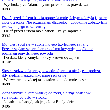
znalazłam rozwiązanie, które zmieniło wszystko.
Wychodząc za Adama, byłam przekonana: prawdziwa
0
483
Dzień przed ślubem babcia poprosiła mnie, żebym założyła jej stare
złote obrączkę. Nie rozumiałam dlaczego… dopóki nie zobaczyłam
twarzy mojego narzeczonego.
Dzień przed ślubem moja babcia Evelyn zapukała
0
552
Mój pies rzucił się w stronę mojego trzyletniego syna…
Przestraszyłam się, że chce zrobić mu krzywdę, dopóki nie
poznałam prawdziwego powodu
Do dziś, kiedy zamykam oczy, znowu słyszę ten
0
1.4к.
Siostra zadzwoniła, żeby powiedzieć, że tata nie żyje… podczas
gdy siedział naprzeciwko mnie i pił kawę
W czwartek o szóstej rano zadzwoniła do mnie siostra.
0
688
Żona wyrzuciła starą walizkę do rzeki, ale mąż postanowił
sprawdzić, co było w środku
Jonathan zobaczył, jak jego żona Emily idzie
0
406