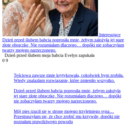
Interesujące
Dzień przed ślubem babcia poprosiła mnie, żebym założyła jej stare
złote obrączkę. Nie rozumiałam dlaczego… dopóki nie zobaczyłam
twarzy mojego narzeczonego.
Dzień przed ślubem moja babcia Evelyn zapukała
0
9
Teściowa zawsze mnie krytykowała, cokolwiek bym zrobiła.
Wtedy znalazłam rozwiązanie, które zmieniło wszystko.
Dzień przed ślubem babcia poprosiła mnie, żebym założyła
jej stare złote obrączkę. Nie rozumiałam dlaczego… dopóki
nie zobaczyłam twarzy mojego narzeczonego.
Mój pies rzucił się w stronę mojego trzyletniego syna…
Przestraszyłam się, że chce zrobić mu krzywdę, dopóki nie
poznałam prawdziwego powodu