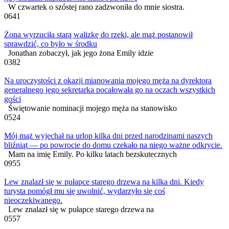
W czwartek o szóstej rano zadzwoniła do mnie siostra.
0
641
Żona wyrzuciła starą walizkę do rzeki, ale mąż postanowił
sprawdzić, co było w środku
Jonathan zobaczył, jak jego żona Emily idzie
0
382
Na uroczystości z okazji mianowania mojego męża na dyrektora
generalnego jego sekretarka pocałowała go na oczach wszystkich
gości
Świętowanie nominacji mojego męża na stanowisko
0
524
Mój mąż wyjechał na urlop kilka dni przed narodzinami naszych
bliźniąt — po powrocie do domu czekało na niego ważne odkrycie.
Mam na imię Emily. Po kilku latach bezskutecznych
0
955
Lew znalazł się w pułapce starego drzewa na kilka dni. Kiedy
turysta pomógł mu się uwolnić, wydarzyło się coś
nieoczekiwanego.
Lew znalazł się w pułapce starego drzewa na
0
557