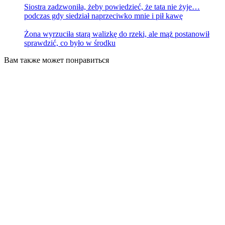
Siostra zadzwoniła, żeby powiedzieć, że tata nie żyje…
podczas gdy siedział naprzeciwko mnie i pił kawę
Żona wyrzuciła starą walizkę do rzeki, ale mąż postanowił
sprawdzić, co było w środku
Вам также может понравиться