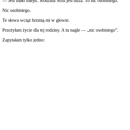
— Jest mało miejsc. Rodzina Sofii jest duża. To nic osobistego.
Nic osobistego.
Te słowa wciąż brzmią mi w głowie.
Przeżyłam życie dla tej rodziny. A tu nagle — „nic osobistego”.
Zapytałam tylko jedno: