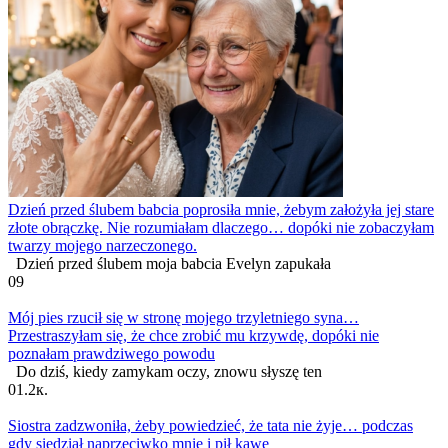
Dzień przed ślubem babcia poprosiła mnie, żebym założyła jej stare
złote obrączkę. Nie rozumiałam dlaczego… dopóki nie zobaczyłam
twarzy mojego narzeczonego.
Dzień przed ślubem moja babcia Evelyn zapukała
0
9
Mój pies rzucił się w stronę mojego trzyletniego syna…
Przestraszyłam się, że chce zrobić mu krzywdę, dopóki nie
poznałam prawdziwego powodu
Do dziś, kiedy zamykam oczy, znowu słyszę ten
0
1.2к.
Siostra zadzwoniła, żeby powiedzieć, że tata nie żyje… podczas
gdy siedział naprzeciwko mnie i pił kawę