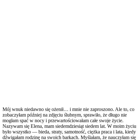
Mój wnuk niedawno się ożenił… i mnie nie zaproszono. Ale to, co
zobaczyłam później na zdjęciu ślubnym, sprawiło, że długo nie
mogłam spać w nocy i przewartościowałam całe swoje życie.
Nazywam się Elena, mam siedemdziesiąt siedem lat. W moim życiu
było wszystko — bieda, straty, samotność, ciężka praca i lata, kiedy
dźwigałam rodzinę na swoich barkach. Myślałam, że nauczyłam się