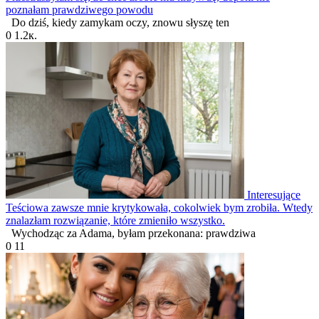
poznałam prawdziwego powodu
Do dziś, kiedy zamykam oczy, znowu słyszę ten
0
1.2к.
Interesujące
Teściowa zawsze mnie krytykowała, cokolwiek bym zrobiła. Wtedy
znalazłam rozwiązanie, które zmieniło wszystko.
Wychodząc za Adama, byłam przekonana: prawdziwa
0
11