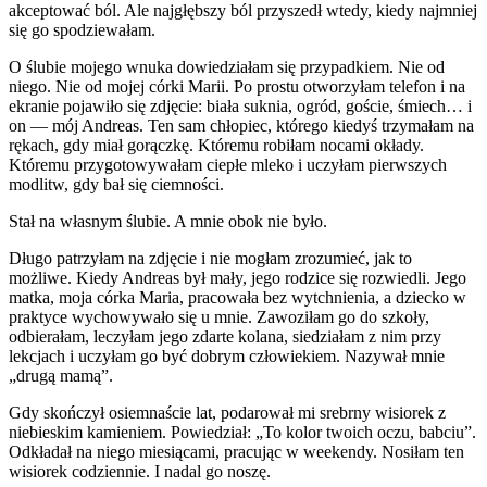
akceptować ból. Ale najgłębszy ból przyszedł wtedy, kiedy najmniej
się go spodziewałam.
O ślubie mojego wnuka dowiedziałam się przypadkiem. Nie od
niego. Nie od mojej córki Marii. Po prostu otworzyłam telefon i na
ekranie pojawiło się zdjęcie: biała suknia, ogród, goście, śmiech… i
on — mój Andreas. Ten sam chłopiec, którego kiedyś trzymałam na
rękach, gdy miał gorączkę. Któremu robiłam nocami okłady.
Któremu przygotowywałam ciepłe mleko i uczyłam pierwszych
modlitw, gdy bał się ciemności.
Stał na własnym ślubie. A mnie obok nie było.
Długo patrzyłam na zdjęcie i nie mogłam zrozumieć, jak to
możliwe. Kiedy Andreas był mały, jego rodzice się rozwiedli. Jego
matka, moja córka Maria, pracowała bez wytchnienia, a dziecko w
praktyce wychowywało się u mnie. Zawoziłam go do szkoły,
odbierałam, leczyłam jego zdarte kolana, siedziałam z nim przy
lekcjach i uczyłam go być dobrym człowiekiem. Nazywał mnie
„drugą mamą”.
Gdy skończył osiemnaście lat, podarował mi srebrny wisiorek z
niebieskim kamieniem. Powiedział: „To kolor twoich oczu, babciu”.
Odkładał na niego miesiącami, pracując w weekendy. Nosiłam ten
wisiorek codziennie. I nadal go noszę.