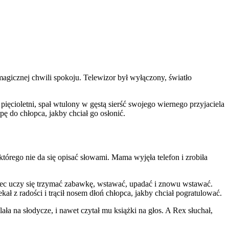
 magicznej chwili spokoju. Telewizor był wyłączony, światło
pięcioletni, spał wtulony w gęstą sierść swojego wiernego przyjaciela
ę do chłopca, jakby chciał go osłonić.
którego nie da się opisać słowami. Mama wyjęła telefon i zrobiła
piec uczy się trzymać zabawkę, wstawać, upadać i znowu wstawać.
ał z radości i trącił nosem dłoń chłopca, jakby chciał pogratulować.
ła na słodycze, i nawet czytał mu książki na głos. A Rex słuchał,