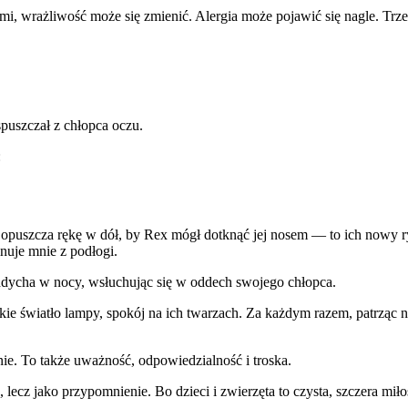
i, wrażliwość może się zmienić. Alergia może pojawić się nagle. Trzeba
spuszczał z chłopca oczu.
:
opuszcza rękę w dół, by Rex mógł dotknąć jej nosem — to ich nowy ry
nuje mnie z podłogi.
oddycha w nocy, wsłuchując się w oddech swojego chłopca.
światło lampy, spokój na ich twarzach. Za każdym razem, patrząc na 
e. To także uważność, odpowiedzialność i troska.
 lecz jako przypomnienie. Bo dzieci i zwierzęta to czysta, szczera mił