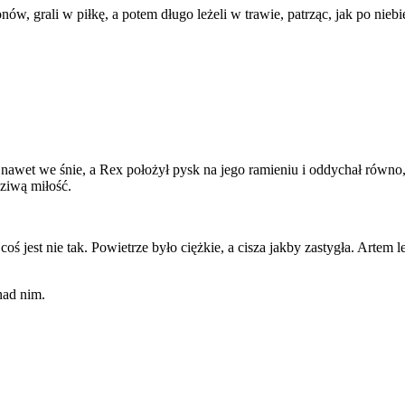
onów, grali w piłkę, a potem długo leżeli w trawie, patrząc, jak po n
ę nawet we śnie, a Rex położył pysk na jego ramieniu i oddychał równo
dziwą miłość.
ś jest nie tak. Powietrze było ciężkie, a cisza jakby zastygła. Artem 
nad nim.