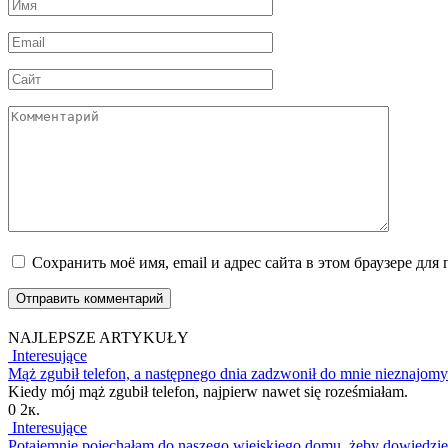
Имя
*
Email
*
Сайт
Комментарий
Сохранить моё имя, email и адрес сайта в этом браузере д
NAJLEPSZE ARTYKUŁY
Interesujące
Mąż zgubił telefon, a następnego dnia zadzwonił do mnie nieznajom
Kiedy mój mąż zgubił telefon, najpierw nawet się roześmiałam.
0
2к.
Interesujące
Potajemnie pojechałam do naszego wiejskiego domu, żeby dowiedzi