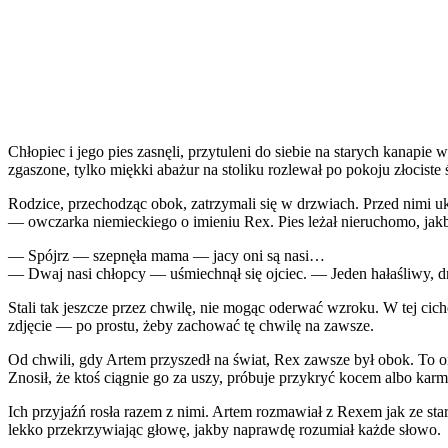
Chłopiec i jego pies zasnęli, przytuleni do siebie na starych kanapi
zgaszone, tylko miękki abażur na stoliku rozlewał po pokoju złociste 
Rodzice, przechodząc obok, zatrzymali się w drzwiach. Przed nimi uka
— owczarka niemieckiego o imieniu Rex. Pies leżał nieruchomo, jakby
— Spójrz — szepnęła mama — jacy oni są nasi…
— Dwaj nasi chłopcy — uśmiechnął się ojciec. — Jeden hałaśliwy, dr
Stali tak jeszcze przez chwilę, nie mogąc oderwać wzroku. W tej cich
zdjęcie — po prostu, żeby zachować tę chwilę na zawsze.
Od chwili, gdy Artem przyszedł na świat, Rex zawsze był obok. To o
Znosił, że ktoś ciągnie go za uszy, próbuje przykryć kocem albo karm
Ich przyjaźń rosła razem z nimi. Artem rozmawiał z Rexem jak ze star
lekko przekrzywiając głowę, jakby naprawdę rozumiał każde słowo.