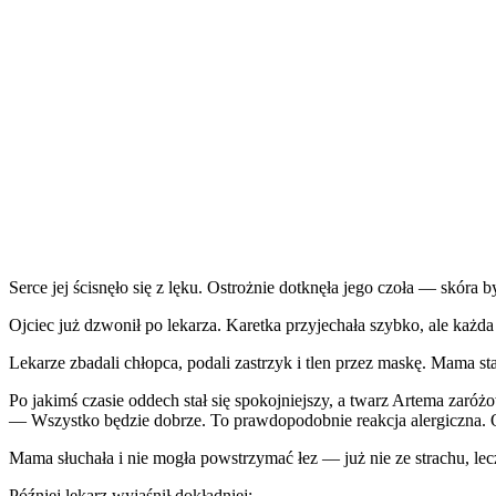
Serce jej ścisnęło się z lęku. Ostrożnie dotknęła jego czoła — skóra b
Ojciec już dzwonił po lekarza. Karetka przyjechała szybko, ale każd
Lekarze zbadali chłopca, podali zastrzyk i tlen przez maskę. Mama st
Po jakimś czasie oddech stał się spokojniejszy, a twarz Artema zaróżo
— Wszystko będzie dobrze. To prawdopodobnie reakcja alergiczna. O
Mama słuchała i nie mogła powstrzymać łez — już nie ze strachu, lecz
Później lekarz wyjaśnił dokładniej: