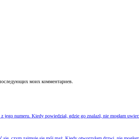
ля последующих моих комментариев.
y z jego numeru. Kiedy powiedział, gdzie go znalazł, nie mogłam uwi
eć się, czym zajmuje się mój mąż. Kiedy otworzyłam drzwi, nie mogł