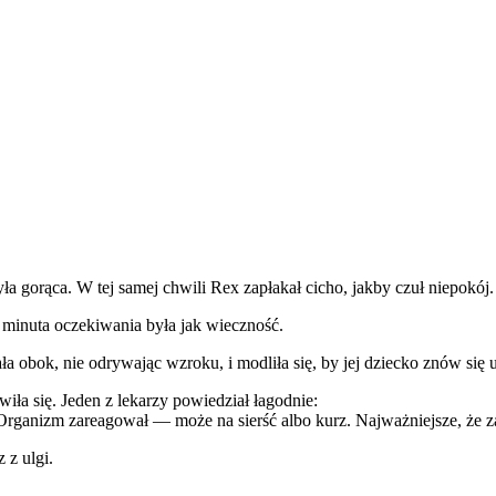
yła gorąca. W tej samej chwili Rex zapłakał cicho, jakby czuł niepokój.
a minuta oczekiwania była jak wieczność.
ała obok, nie odrywając wzroku, i modliła się, by jej dziecko znów się
wiła się. Jeden z lekarzy powiedział łagodnie:
rganizm zareagował — może na sierść albo kurz. Najważniejsze, że z
 z ulgi.