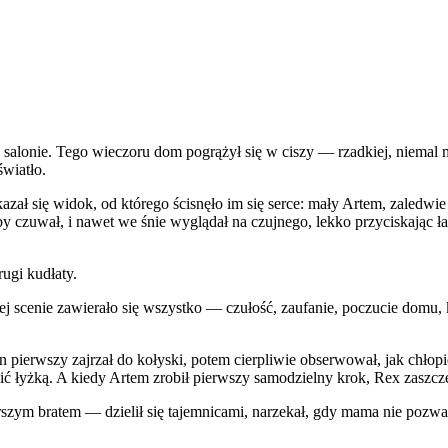
e w salonie. Tego wieczoru dom pogrążył się w ciszy — rzadkiej, niemal
światło.
zał się widok, od którego ścisnęło im się serce: mały Artem, zaledwie 
 czuwał, i nawet we śnie wyglądał na czujnego, lekko przyciskając łap
ugi kudłaty.
ej scenie zawierało się wszystko — czułość, zaufanie, poczucie domu, 
n pierwszy zajrzał do kołyski, potem cierpliwie obserwował, jak chło
ić łyżką. A kiedy Artem zrobił pierwszy samodzielny krok, Rex zaszczek
szym bratem — dzielił się tajemnicami, narzekał, gdy mama nie pozwala