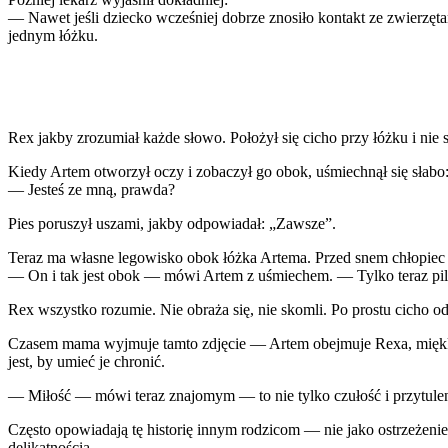
— Nawet jeśli dziecko wcześniej dobrze znosiło kontakt ze zwierzętam
jednym łóżku.
Rex jakby zrozumiał każde słowo. Położył się cicho przy łóżku i nie 
Kiedy Artem otworzył oczy i zobaczył go obok, uśmiechnął się słabo
— Jesteś ze mną, prawda?
Pies poruszył uszami, jakby odpowiadał: „Zawsze”.
Teraz ma własne legowisko obok łóżka Artema. Przed snem chłopiec 
— On i tak jest obok — mówi Artem z uśmiechem. — Tylko teraz pil
Rex wszystko rozumie. Nie obraża się, nie skomli. Po prostu cicho 
Czasem mama wyjmuje tamto zdjęcie — Artem obejmuje Rexa, miękkie 
jest, by umieć je chronić.
— Miłość — mówi teraz znajomym — to nie tylko czułość i przytuleni
Często opowiadają tę historię innym rodzicom — nie jako ostrzeżenie,
delikatnością.