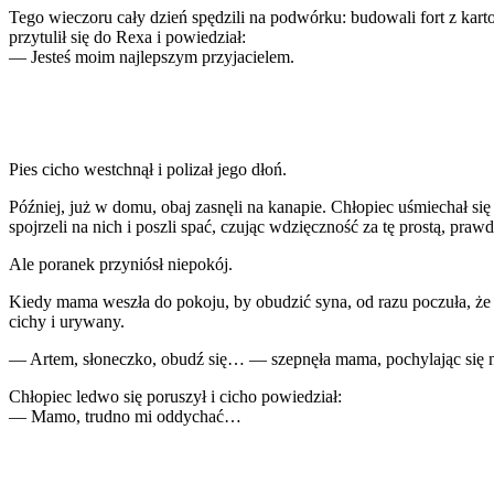
Tego wieczoru cały dzień spędzili na podwórku: budowali fort z kart
przytulił się do Rexa i powiedział:
— Jesteś moim najlepszym przyjacielem.
Pies cicho westchnął i polizał jego dłoń.
Później, już w domu, obaj zasnęli na kanapie. Chłopiec uśmiechał si
spojrzeli na nich i poszli spać, czując wdzięczność za tę prostą, praw
Ale poranek przyniósł niepokój.
Kiedy mama weszła do pokoju, by obudzić syna, od razu poczuła, że co
cichy i urywany.
— Artem, słoneczko, obudź się… — szepnęła mama, pochylając się 
Chłopiec ledwo się poruszył i cicho powiedział:
— Mamo, trudno mi oddychać…