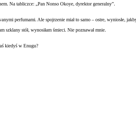
em. Na tabliczce: „Pan Nonso Okoye, dyrektor generalny”.
wanymi perfumami. Ale spojrzenie miał to samo – ostre, wyniosłe, jakb
am szklany stół, wynosiłam śmieci. Nie poznawał mnie.
łaś kiedyś w Enugu?