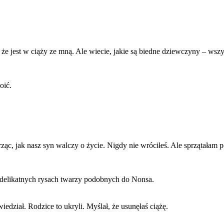
 że jest w ciąży ze mną. Ale wiecie, jakie są biedne dziewczyny – w
oić.
ząc, jak nasz syn walczy o życie. Nigdy nie wróciłeś. Ale sprzątałam p
o delikatnych rysach twarzy podobnych do Nonsa.
wiedział. Rodzice to ukryli. Myślał, że usunęłaś ciążę.