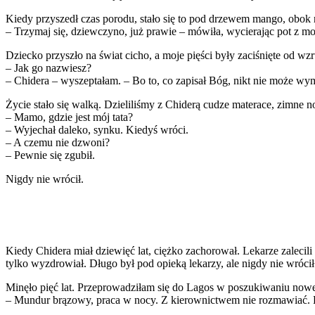
Kiedy przyszedł czas porodu, stało się to pod drzewem mango, obok 
– Trzymaj się, dziewczyno, już prawie – mówiła, wycierając pot z mo
Dziecko przyszło na świat cicho, a moje pięści były zaciśnięte od wzr
– Jak go nazwiesz?
– Chidera – wyszeptałam. – Bo to, co zapisał Bóg, nikt nie może wy
Życie stało się walką. Dzieliliśmy z Chiderą cudze materace, zimne no
– Mamo, gdzie jest mój tata?
– Wyjechał daleko, synku. Kiedyś wróci.
– A czemu nie dzwoni?
– Pewnie się zgubił.
Nigdy nie wrócił.
Kiedy Chidera miał dziewięć lat, ciężko zachorował. Lekarze zalecil
tylko wyzdrowiał. Długo był pod opieką lekarzy, ale nigdy nie wróci
Minęło pięć lat. Przeprowadziłam się do Lagos w poszukiwaniu nowej 
– Mundur brązowy, praca w nocy. Z kierownictwem nie rozmawiać. Po