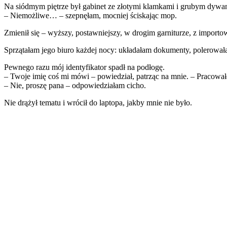
Na siódmym piętrze był gabinet ze złotymi klamkami i grubym dywan
– Niemożliwe… – szepnęłam, mocniej ściskając mop.
Zmienił się – wyższy, postawniejszy, w drogim garniturze, z importo
Sprzątałam jego biuro każdej nocy: układałam dokumenty, polerował
Pewnego razu mój identyfikator spadł na podłogę.
– Twoje imię coś mi mówi – powiedział, patrząc na mnie. – Pracowa
– Nie, proszę pana – odpowiedziałam cicho.
Nie drążył tematu i wrócił do laptopa, jakby mnie nie było.