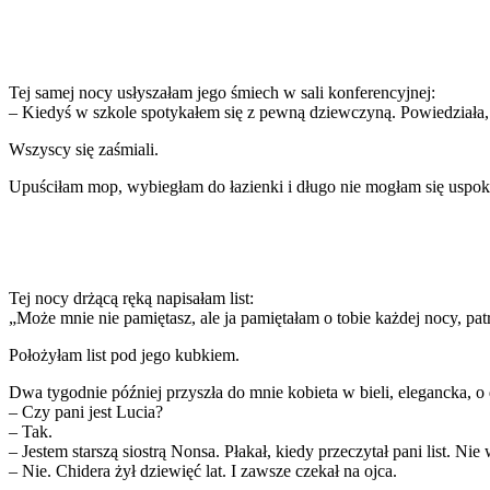
Tej samej nocy usłyszałam jego śmiech w sali konferencyjnej:
– Kiedyś w szkole spotykałem się z pewną dziewczyną. Powiedziała,
Wszyscy się zaśmiali.
Upuściłam mop, wybiegłam do łazienki i długo nie mogłam się uspok
Tej nocy drżącą ręką napisałam list:
„Może mnie nie pamiętasz, ale ja pamiętałam o tobie każdej nocy, patr
Położyłam list pod jego kubkiem.
Dwa tygodnie później przyszła do mnie kobieta w bieli, elegancka, 
– Czy pani jest Lucia?
– Tak.
– Jestem starszą siostrą Nonsa. Płakał, kiedy przeczytał pani list. Nie 
– Nie. Chidera żył dziewięć lat. I zawsze czekał na ojca.