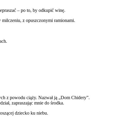
zepraszać – po to, by odkupić winę.
 milczeniu, z opuszczonymi ramionami.
ach.
nych z powodu ciąży. Nazwał ją „Dom Chidery”.
ział, zapraszając mnie do środka.
oszącej dziecko ku niebu.