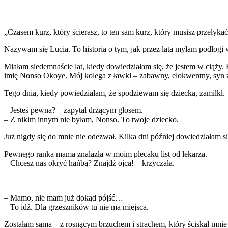
„Czasem kurz, który ścierasz, to ten sam kurz, który musisz przełyka
Nazywam się Lucia. To historia o tym, jak przez lata myłam podłogi w
Miałam siedemnaście lat, kiedy dowiedziałam się, że jestem w ciąży.
imię Nonso Okoye. Mój kolega z ławki – zabawny, elokwentny, syn 
Tego dnia, kiedy powiedziałam, że spodziewam się dziecka, zamilkł.
– Jesteś pewna? – zapytał drżącym głosem.
– Z nikim innym nie byłam, Nonso. To twoje dziecko.
Już nigdy się do mnie nie odezwał. Kilka dni później dowiedziałam się
Pewnego ranka mama znalazła w moim plecaku list od lekarza.
– Chcesz nas okryć hańbą? Znajdź ojca! – krzyczała.
– Mamo, nie mam już dokąd pójść…
– To idź. Dla grzeszników tu nie ma miejsca.
Zostałam sama – z rosnącym brzuchem i strachem, który ściskał mni