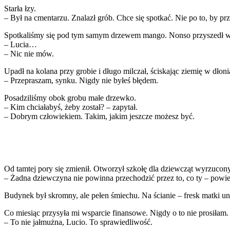
Starła łzy.
– Był na cmentarzu. Znalazł grób. Chce się spotkać. Nie po to, by pr
Spotkaliśmy się pod tym samym drzewem mango. Nonso przyszedł w
– Lucia…
– Nic nie mów.
Upadł na kolana przy grobie i długo milczał, ściskając ziemię w dłoni
– Przepraszam, synku. Nigdy nie byłeś błędem.
Posadziliśmy obok grobu małe drzewko.
– Kim chciałabyś, żeby został? – zapytał.
– Dobrym człowiekiem. Takim, jakim jeszcze możesz być.
Od tamtej pory się zmienił. Otworzył szkołę dla dziewcząt wyrzuco
– Żadna dziewczyna nie powinna przechodzić przez to, co ty – powied
Budynek był skromny, ale pełen śmiechu. Na ścianie – fresk matki un
Co miesiąc przysyła mi wsparcie finansowe. Nigdy o to nie prosiłam.
– To nie jałmużna, Lucio. To sprawiedliwość.