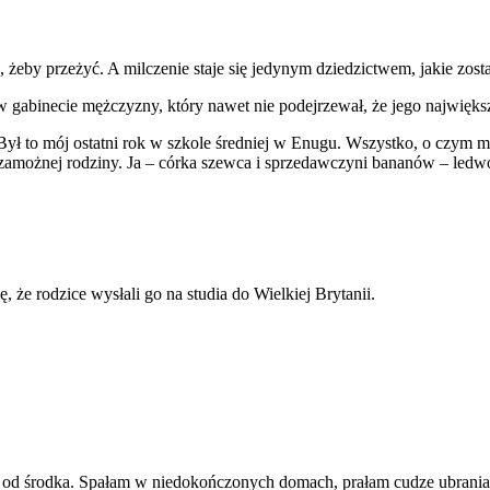
ć, żeby przeżyć. A milczenie staje się jedynym dziedzictwem, jakie zo
 gabinecie mężczyzny, który nawet nie podejrzewał, że jego największy
 Był to mój ostatni rok w szkole średniej w Enugu. Wszystko, o czym 
zamożnej rodziny. Ja – córka szewca i sprzedawczyni bananów – ledw
, że rodzice wysłali go na studia do Wielkiej Brytanii.
e od środka. Spałam w niedokończonych domach, prałam cudze ubrania,